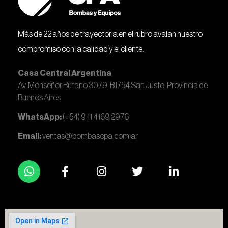
Más de 22 años de trayectoria en el rubro avalan nuestro
compromiso con la calidad y el cliente.
Casa Central Argentina
Av. Monseñor Bufano 3079, B1754 San Justo, Provincia de
Buenos Aires
WhatsApp:
(+54) 9 11 4169 2976
Email:
ventas@bombascpa.com.ar