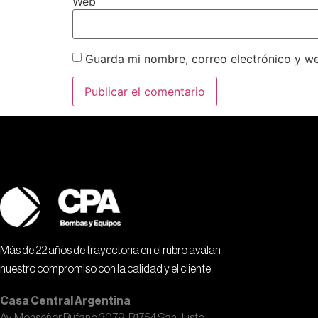
Web
Guarda mi nombre, correo electrónico y w
Más de 22 años de trayectoria en el rubro avalan
nuestro compromiso con la calidad y el cliente.
Casa Central Argentina
Av. Monseñor Bufano 3079, B1754 San Justo,